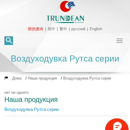
防伪查询
|
简中
|
繁中
|
русский
|
English
Toggl
naviga
Воздуходувка Рутса серии
Дома
/
Наша продукция
/
Воздуходувка Рутса серии
нет ни одного
Наша продукция
Воздуходувка Рутса серии