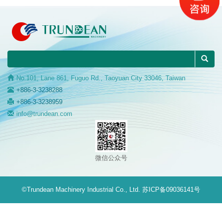
No.101, Lane 861, Fuguo Rd., Taoyuan City 33046, Taiwan
+886-3-3238288
+886-3-3238959
info@trundean.com
微信公众号
©Trundean Machinery Industrial Co., Ltd.
苏ICP备09036141号