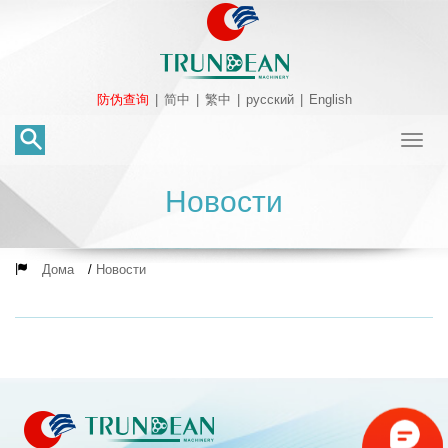
防伪查询
|
简中
|
繁中
|
русский
|
English
Toggl
naviga
Новости
Дома
/
Новости