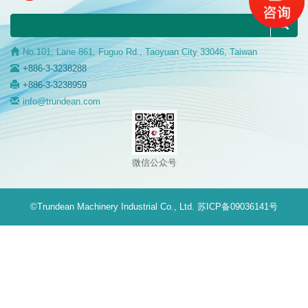
No.101, Lane 861, Fuguo Rd., Taoyuan City 33046, Taiwan
+886-3-3238288
+886-3-3238959
info@trundean.com
微信公众号
©Trundean Machinery Industrial Co., Ltd.
苏ICP备09036141号