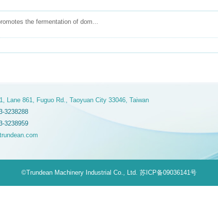
romotes the fermentation of dom...
1, Lane 861, Fuguo Rd., Taoyuan City 33046, Taiwan
3-3238288
3-3238959
trundean.com
©Trundean Machinery Industrial Co., Ltd.
苏ICP备09036141号