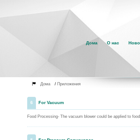
Дома
О нас
Ново
Дома
/
Приложения
6
For Vacuum
Food Processing- The vacuum blower could be applied to food