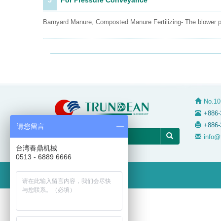
5
For Pressure Conveyance
Barnyard Manure, Composted Manure Fertilizing- The blower p
No.10
+886-
+886-
请您留言
info@
台湾春鼎机械
0513 - 6889 6666