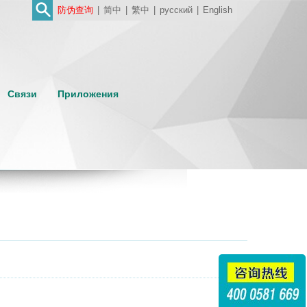
防伪查询
|
简中
|
繁中
|
русский
|
English
Связи
Приложения