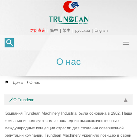
防伪查询
|
简中
|
繁中
|
русский
|
English
Toggl
naviga
О нас
Дома
/
О нас
О Trundean
Компания Trundean Machinery Industrial была основана в 1982. Наша
компания использует самые последнии высококачественные
международные концепции отрасли для создания совершенной
репутации компании. Trundean Machinery укрепило позицию в своей